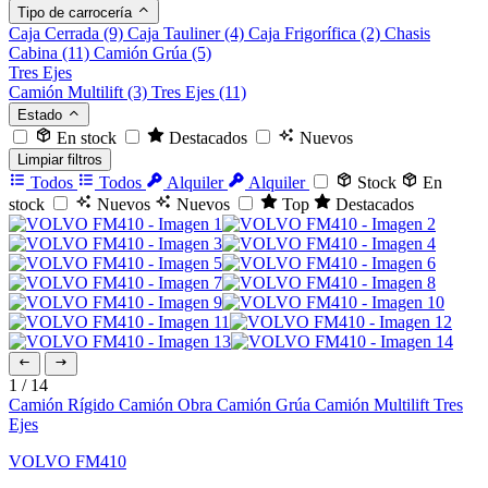
Tipo de carrocería
Caja Cerrada
(9)
Caja Tauliner
(4)
Caja Frigorífica
(2)
Chasis
Cabina
(11)
Camión Grúa
(5)
Tres Ejes
Camión Multilift
(3)
Tres Ejes
(11)
Estado
En stock
Destacados
Nuevos
Limpiar filtros
Todos
Todos
Alquiler
Alquiler
Stock
En
stock
Nuevos
Nuevos
Top
Destacados
1
/
14
Camión Rígido
Camión Obra
Camión Grúa
Camión Multilift
Tres
Ejes
VOLVO FM410