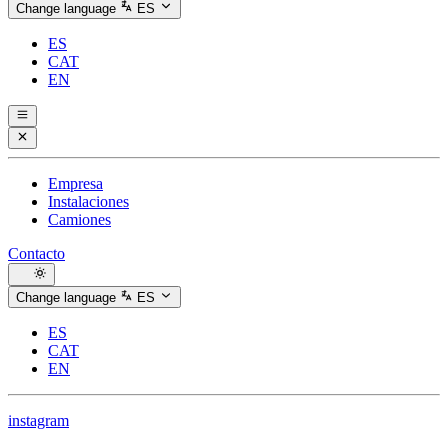
Change language
ES
ES
CAT
EN
Empresa
Instalaciones
Camiones
Contacto
Change language
ES
ES
CAT
EN
instagram