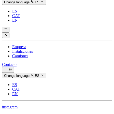
Change language
ES
ES
CAT
EN
Empresa
Instalaciones
Camiones
Contacto
Change language
ES
ES
CAT
EN
instagram