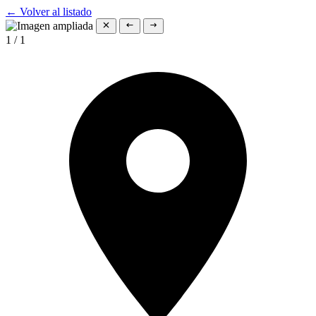
← Volver al listado
1
/
1