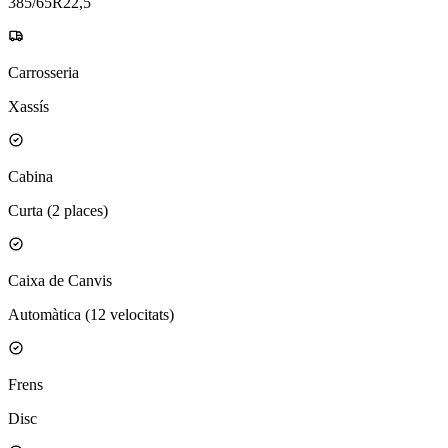
385/65R22,5
Carrosseria
Xassís
Cabina
Curta (2 places)
Caixa de Canvis
Automàtica (12 velocitats)
Frens
Disc