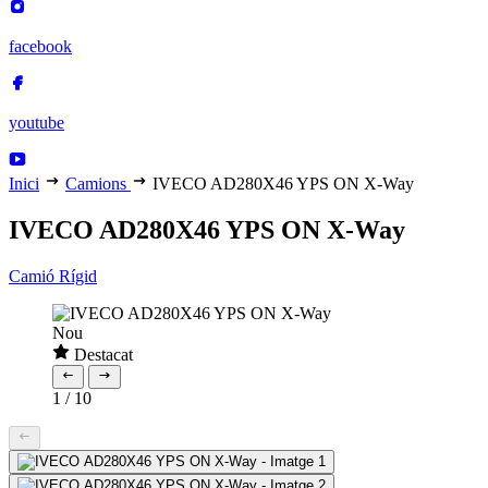
facebook
youtube
Inici
Camions
IVECO AD280X46 YPS ON X-Way
IVECO AD280X46 YPS ON X-Way
Camió Rígid
Nou
Destacat
1
/
10