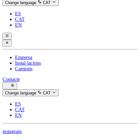
Change language
CAT
ES
CAT
EN
Empresa
Instal·lacions
Camions
Contacte
Change language
CAT
ES
CAT
EN
instagram