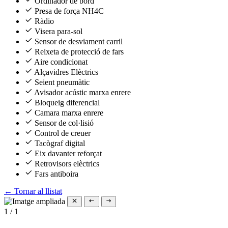
Ordinador de bord
Presa de força NH4C
Ràdio
Visera para-sol
Sensor de desviament carril
Reixeta de protecció de fars
Aire condicionat
Alçavidres Elèctrics
Seient pneumàtic
Avisador acústic marxa enrere
Bloqueig diferencial
Camara marxa enrere
Sensor de col·lisió
Control de creuer
Tacògraf digital
Eix davanter reforçat
Retrovisors elèctrics
Fars antiboira
← Tornar al llistat
1
/
1