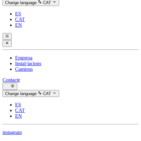
Change language
CAT
ES
CAT
EN
Empresa
Instal·lacions
Camions
Contacte
Change language
CAT
ES
CAT
EN
instagram