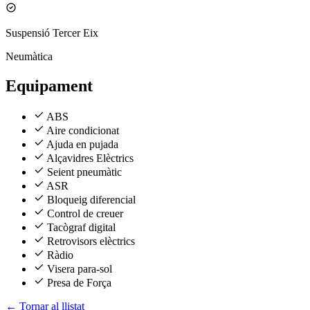
Suspensió Tercer Eix
Neumàtica
Equipament
ABS
Aire condicionat
Ajuda en pujada
Alçavidres Elèctrics
Seient pneumàtic
ASR
Bloqueig diferencial
Control de creuer
Tacògraf digital
Retrovisors elèctrics
Ràdio
Visera para-sol
Presa de Força
← Tornar al llistat