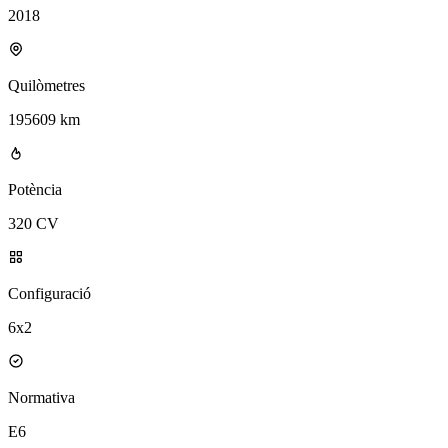
2018
Quilòmetres
195609 km
Potència
320 CV
Configuració
6x2
Normativa
E6