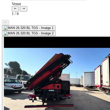
Venut
1
/
6