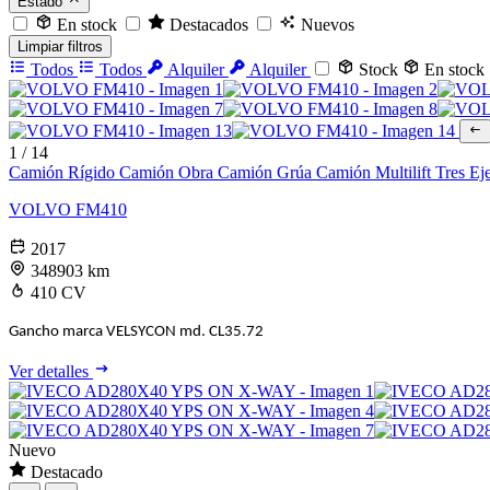
Estado
En stock
Destacados
Nuevos
Limpiar filtros
Todos
Todos
Alquiler
Alquiler
Stock
En stock
1
/
14
Camión Rígido
Camión Obra
Camión Grúa
Camión Multilift
Tres Ej
VOLVO FM410
2017
348903 km
410 CV
Gancho marca VELSYCON md. CL35.72
Ver detalles
Nuevo
Destacado