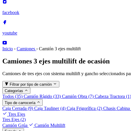
facebook
youtube
Inicio
›
Camiones
›
Camión 3 ejes multilift
Camiones 3 ejes multilift de ocasión
Camiones de tres ejes con sistema multilift y gancho seleccionados par
Filtrar por tipo de camión
Categorías
Todos
(35)
Camión Rígido
(33)
Camión Obra
(7)
Cabeza Tractora
(1
Tipo de carrocería
Caja Cerrada
(9)
Caja Tauliner
(4)
Caja Frigorífica
(2)
Chasis Cabina
Tres Ejes
Tres Ejes
(2)
Camión Grúa
Camión Multilift