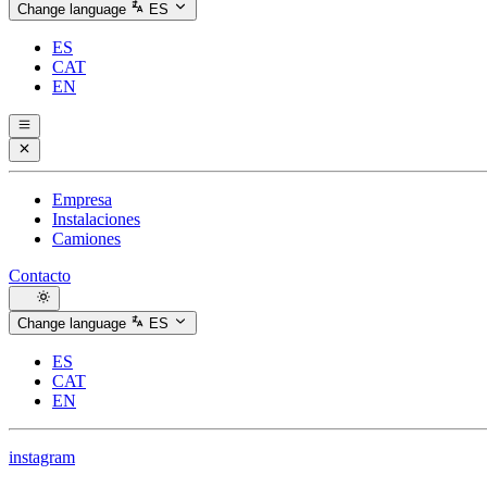
Change language
ES
ES
CAT
EN
Empresa
Instalaciones
Camiones
Contacto
Change language
ES
ES
CAT
EN
instagram