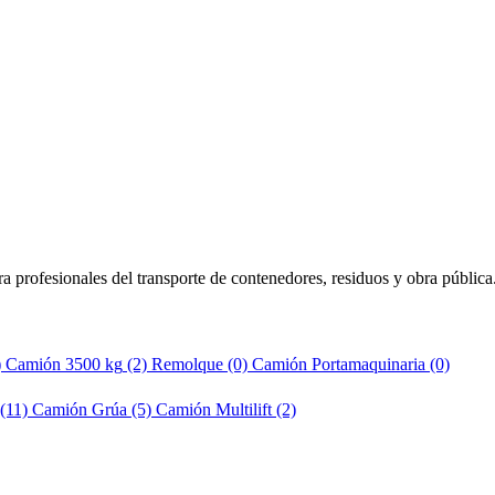
a profesionales del transporte de contenedores, residuos y obra pública
)
Camión 3500 kg
(2)
Remolque
(0)
Camión Portamaquinaria
(0)
(11)
Camión Grúa
(5)
Camión Multilift
(2)