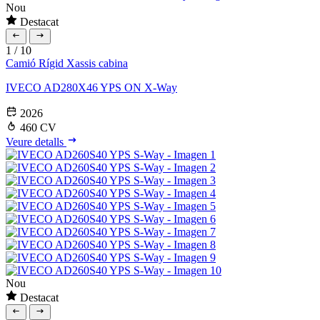
Nou
Destacat
1
/
10
Camió Rígid
Xassis cabina
IVECO AD280X46 YPS ON X-Way
2026
460 CV
Veure detalls
Nou
Destacat