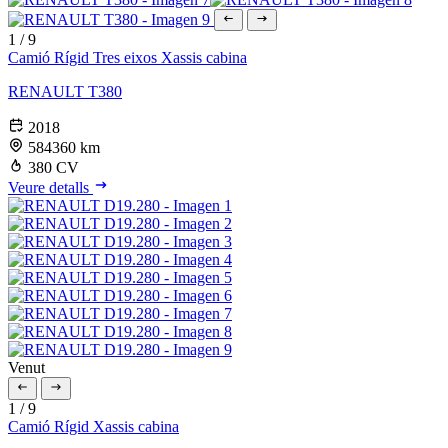
1
/
9
Camió Rígid
Tres eixos
Xassis cabina
RENAULT T380
2018
584360 km
380 CV
Veure detalls
Venut
1
/
9
Camió Rígid
Xassis cabina