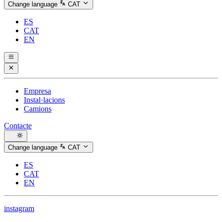
Change language
CAT
ES
CAT
EN
Empresa
Instal·lacions
Camions
Contacte
Change language
CAT
ES
CAT
EN
instagram