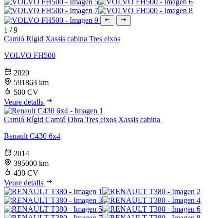
1
/
9
Camió Rígid
Xassis cabina
Tres eixos
VOLVO FH500
2020
591863 km
500 CV
Veure detalls
Camió Rígid
Camió Obra
Tres eixos
Xassis cabina
Renault C430 6x4
2014
395000 km
430 CV
Veure detalls