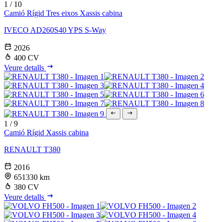
1
/
10
Camió Rígid
Tres eixos
Xassis cabina
IVECO AD260S40 YPS S-Way
2026
400 CV
Veure detalls
1
/
9
Camió Rígid
Xassis cabina
RENAULT T380
2016
651330 km
380 CV
Veure detalls