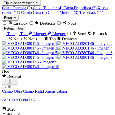
Tipus de carrosseria
Caixa Tancada
(9)
Caixa Tauliner
(4)
Caixa Frigorífica
(2)
Xassis
cabina
(11)
Camió Grua
(5)
Camió Multilift
(3)
Tres eixos
(11)
Estat
En stock
Destacats
Nous
Netejar filtres
Tots
Tots
Lloguer
Lloguer
Stock
En stock
Nous
Nous
Top
Destacats
Nou
Destacat
1
/
10
Camió Obra
Camió Rígid
Xassis cabina
IVECO AD380T46
2026
460 CV