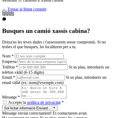
Mostrant
11
camions a Xassis cabina
← Tornar al llistat complet
Busques un camió xassís cabina?
Deixa'ns les teves dades i t'assessorem sense compromís. Si no
trobes el que busques, ho localitzem per a tu.
Nom
*
Empresa
Telèfon
*
Si us plau, introdueix un
telèfon vàlid (6-15 dígits)
Email
*
Si us plau, introdueix un
email vàlid (ex: nom@exemple.com)
Missatge
*
Accepto la
política de privacitat
*
Sol·licitar informació
Enviant...
Missatge enviat correctament! Et contactarem aviat.
Ha ocorregut un error. Si us plau, torna-ho a provar.