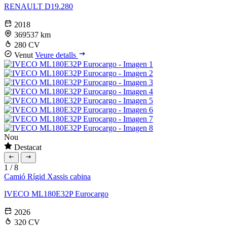
RENAULT D19.280
2018
369537 km
280 CV
Venut
Veure detalls
Nou
Destacat
1
/
8
Camió Rígid
Xassis cabina
IVECO ML180E32P Eurocargo
2026
320 CV