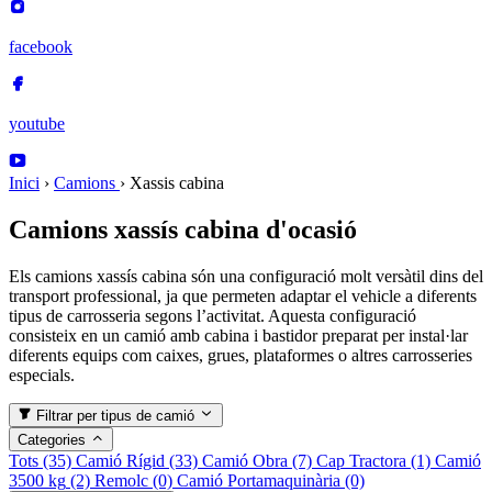
facebook
youtube
Inici
›
Camions
›
Xassis cabina
Camions xassís cabina d'ocasió
Els camions xassís cabina són una configuració molt versàtil dins del
transport professional, ja que permeten adaptar el vehicle a diferents
tipus de carrosseria segons l’activitat. Aquesta configuració
consisteix en un camió amb cabina i bastidor preparat per instal·lar
diferents equips com caixes, grues, plataformes o altres carrosseries
especials.
Filtrar per tipus de camió
Categories
Tots
(35)
Camió Rígid
(33)
Camió Obra
(7)
Cap Tractora
(1)
Camió
3500 kg
(2)
Remolc
(0)
Camió Portamaquinària
(0)